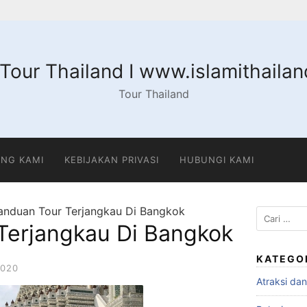
 Tour Thailand I www.islamithaila
Tour Thailand
NG KAMI
KEBIJAKAN PRIVASI
HUBUNGI KAMI
anduan Tour Terjangkau Di Bangkok
Cari
Terjangkau Di Bangkok
untuk:
KATEGO
2020
Atraksi da