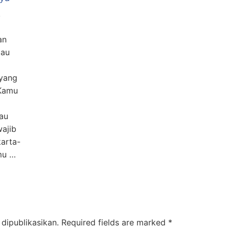
,
an
Mau
 yang
 Kamu
au
wajib
karta-
mu …
dipublikasikan.
Required fields are marked
*