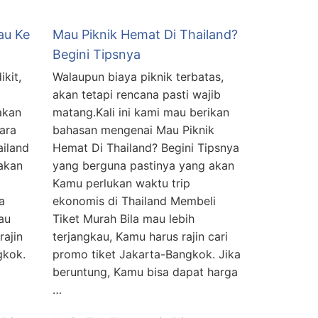
au Ke
Mau Piknik Hemat Di Thailand?
Begini Tipsnya
kit,
Walaupun biaya piknik terbatas,
akan tetapi rencana pasti wajib
akan
matang.Kali ini kami mau berikan
ara
bahasan mengenai Mau Piknik
ailand
Hemat Di Thailand? Begini Tipsnya
akan
yang berguna pastinya yang akan
Kamu perlukan waktu trip
a
ekonomis di Thailand Membeli
au
Tiket Murah Bila mau lebih
rajin
terjangkau, Kamu harus rajin cari
gkok.
promo tiket Jakarta-Bangkok. Jika
beruntung, Kamu bisa dapat harga
…