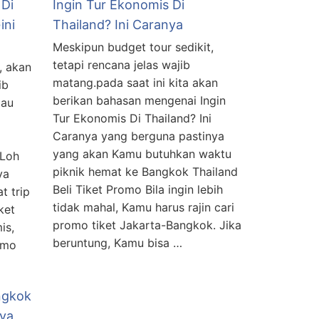
 Di
Ingin Tur Ekonomis Di
ini
Thailand? Ini Caranya
Meskipun budget tour sedikit,
tetapi rencana jelas wajib
, akan
matang.pada saat ini kita akan
ib
berikan bahasan mengenai Ingin
mau
Tur Ekonomis Di Thailand? Ini
Caranya yang berguna pastinya
yang akan Kamu butuhkan waktu
 Loh
piknik hemat ke Bangkok Thailand
ya
Beli Tiket Promo Bila ingin lebih
t trip
tidak mahal, Kamu harus rajin cari
ket
promo tiket Jakarta-Bangkok. Jika
is,
beruntung, Kamu bisa …
romo
ngkok
nya