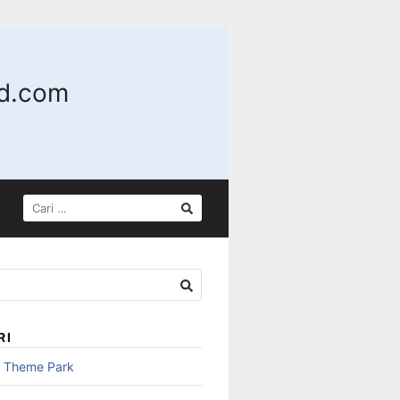
nd.com
CARI
UNTUK:
RI
n Theme Park