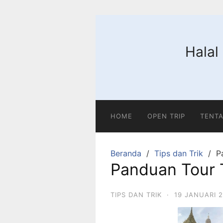
Langsung
ke
konten
Halal
HOME
OPEN TRIP
TENTA
Beranda
Tips dan Trik
P
Panduan Tour 
TIPS DAN TRIK
·
19 JANUARI 