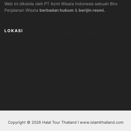
Web ini dikelola oleh PT Azmi Wisata Indonesia sebuah Biro
Perjalanan Wisata
berbadan hukum
&
berijin resmi.
LOKASI
Copyright © 2026 Halal Tour Thailand I www.islamithailand.com