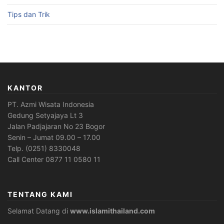
Tips dan Trik
KANTOR
PT. Azmi Wisata Indonesia
Gedung Setyajaya Lt 3
Jalan Padjajaran No 23 Bogor
Senin – Jumat 09.00 – 17.00
Telp. (0251) 8330048
Call Center 0877 11 0580 11
TENTANG KAMI
Selamat Datang di
www.islamithailand.com