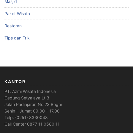
Masjid
Paket Wisata
Restoran
Tips dan Trik
KANTOR
PT. Azmi Wisata Indonesia
Gedung Setyajaya Lt 3
Jalan Padjajaran No 23 Bogor
Senin – Jumat 09.00 – 17.00
Telp. (0251) 8330048
Call Center 0877 11 0580 11