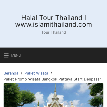
Langsung
ke
konten
Halal Tour Thailand I
www.islamithailand.com
Tour Thailand
MENU
Beranda
Paket Wisata
Paket Promo Wisata Bangkok Pattaya Start Denpasar