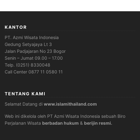
KANTOR
PT. Azmi Wisata Indonesia
Gedung Setyajaya Lt 3
Jalan Padjajaran No 23 Bogor
Senin – Jumat 09.00 – 17.00
Telp. (0251) 8330048
Call Center 0877 11 0580 11
TENTANG KAMI
Selamat Datang di
www.islamithailand.com
Web ini dikelola oleh PT Azmi Wisata Indonesia sebuah Biro
Perjalanan Wisata
berbadan hukum
&
berijin resmi.