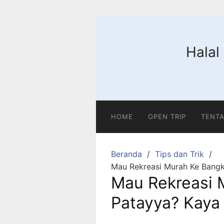
Langsung
ke
konten
Halal
HOME
OPEN TRIP
TENTA
Beranda
Tips dan Trik
Mau Rekreasi Murah Ke Bangk
Mau Rekreasi 
Patayya? Kaya 