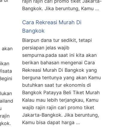
a di
rajin rajin cari promo tiket Jakarta-
Bangkok. Jika beruntung, Kamu …
Cara Rekreasi Murah Di
Bangkok
Biarpun dana tur sedikit, tetapi
persiapan jelas wajib
, akan
sempurna.pada saat ini kita akan
berikan bahasan mengenai Cara
rikan
Rekreasi Murah Di Bangkok yang
isata
berguna tentunya yang akan Kamu
egini
butuhkan saat tur ekonomis di
Bangkok Patayya Beli Tiket Murah
lukan
Kalau mau lebih terjangkau, Kamu
ailand
wajib rajin rajin cari promo tiket
u
Jakarta-Bangkok. Jika beruntung,
rajin
Kamu bisa dapat harga …
gkok.