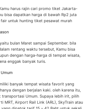
 Kamu harus rajin cari promo tiket Jakarta-
mu bisa dapatkan harga di bawah Rp2 juta
l fair untuk hunting tiket pesawat murah
eason
 yaitu bulan Maret sampai September. bila
dalam rentang waktu tersebut, Kamu bisa
upun dengan harga-harga di tempat wisata,
rena enggak banyak turis.
si Umum
iliki banyak tempat wisata favorit yang
hanya dengan berjalan kaki. oleh karena itu,
ransportasi Umum. Supaya lebih irit, pilih
ti MRT, Airport Rail Link (ARL), SkyTrain atau
yang dipatok tarif 15 – 42 Baht untuk sekali