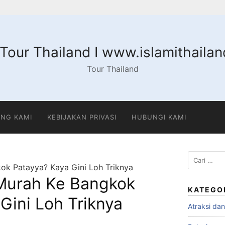
 Tour Thailand I www.islamithaila
Tour Thailand
NG KAMI
KEBIJAKAN PRIVASI
HUBUNGI KAMI
Cari
ok Patayya? Kaya Gini Loh Triknya
untuk:
Murah Ke Bangkok
KATEGO
Gini Loh Triknya
Atraksi da