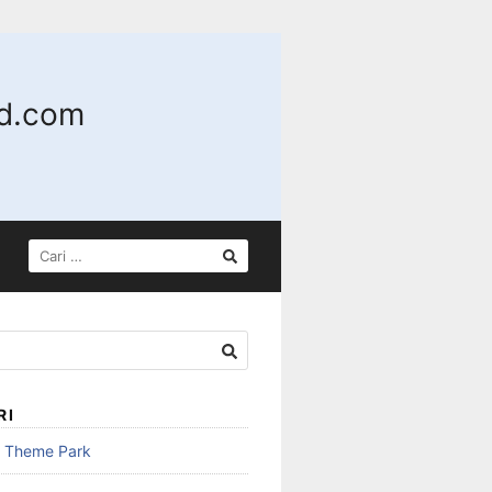
nd.com
CARI
UNTUK:
RI
n Theme Park