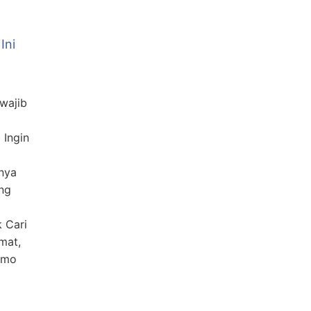
Ini
 wajib
 Ingin
tnya
ng
 Cari
mat,
romo