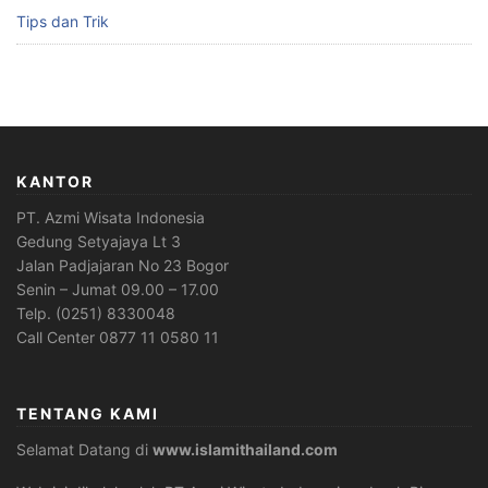
Tips dan Trik
KANTOR
PT. Azmi Wisata Indonesia
Gedung Setyajaya Lt 3
Jalan Padjajaran No 23 Bogor
Senin – Jumat 09.00 – 17.00
Telp. (0251) 8330048
Call Center 0877 11 0580 11
TENTANG KAMI
Selamat Datang di
www.islamithailand.com