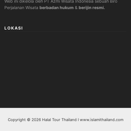
Web ini dikelola oleh PT Azmi Wisata Indonesia sebuah Biro
Perjalanan Wisata
berbadan hukum
&
berijin resmi.
LOKASI
Copyright © 2026 Halal Tour Thailand I www.islamithailand.com