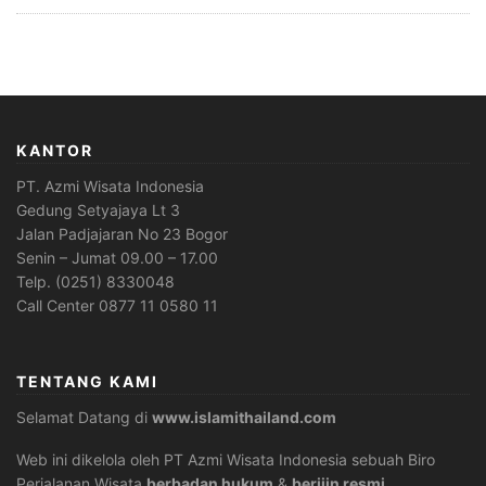
KANTOR
PT. Azmi Wisata Indonesia
Gedung Setyajaya Lt 3
Jalan Padjajaran No 23 Bogor
Senin – Jumat 09.00 – 17.00
Telp. (0251) 8330048
Call Center 0877 11 0580 11
TENTANG KAMI
Selamat Datang di
www.islamithailand.com
Web ini dikelola oleh PT Azmi Wisata Indonesia sebuah Biro
Perjalanan Wisata
berbadan hukum
&
berijin resmi.