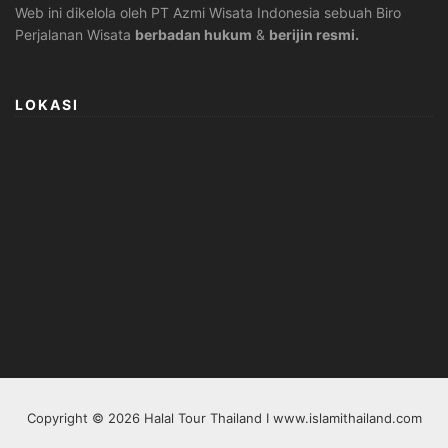
Web ini dikelola oleh PT Azmi Wisata Indonesia sebuah Biro
Perjalanan Wisata
berbadan hukum
&
berijin resmi.
LOKASI
Copyright © 2026 Halal Tour Thailand I www.islamithailand.com