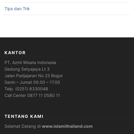
Tips dan Trik
KANTOR
PT. Azmi Wisata Indonesia
Gedung Setyajaya Lt 3
Jalan Padjajaran No 23 Bogor
Senin – Jumat 09.00 – 17.00
Telp. (0251) 8330048
Call Center 0877 11 0580 11
TENTANG KAMI
Selamat Datang di
www.islamithailand.com