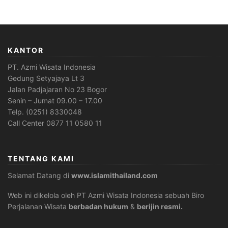
KANTOR
PT. Azmi Wisata Indonesia
Gedung Setyajaya Lt 3
Jalan Padjajaran No 23 Bogor
Senin – Jumat 09.00 – 17.00
Telp. (0251) 8330048
Call Center 0877 11 0580 11
TENTANG KAMI
Selamat Datang di
www.islamithailand.com
Web ini dikelola oleh PT Azmi Wisata Indonesia sebuah Biro
Perjalanan Wisata
berbadan hukum
&
berijin resmi.