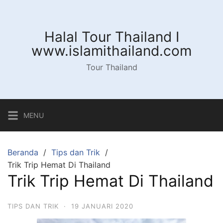
Langsung
ke
konten
Halal Tour Thailand I
www.islamithailand.com
Tour Thailand
MENU
Beranda
Tips dan Trik
Trik Trip Hemat Di Thailand
Trik Trip Hemat Di Thailand
TIPS DAN TRIK
·
19 JANUARI 2020