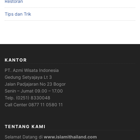
Restoran
Tips dan Trik
KANTOR
PT. Azmi Wisata Indonesia
Gedung Setyajaya Lt 3
Jalan Padjajaran No 23 Bogor
Senin – Jumat 09.00 – 17.00
Telp. (0251) 8330048
Call Center 0877 11 0580 11
TENTANG KAMI
Selamat Datang di
www.islamithailand.com