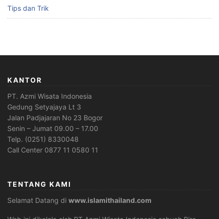
Tips dan Trik
KANTOR
PT. Azmi Wisata Indonesia
Gedung Setyajaya Lt 3
Jalan Padjajaran No 23 Bogor
Senin – Jumat 09.00 – 17.00
Telp. (0251) 8330048
Call Center 0877 11 0580 11
TENTANG KAMI
Selamat Datang di
www.islamithailand.com