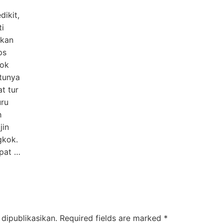
ikit,
ti
akan
ps
kok
tunya
t tur
ru
h
jin
gkok.
apat …
dipublikasikan.
Required fields are marked
*