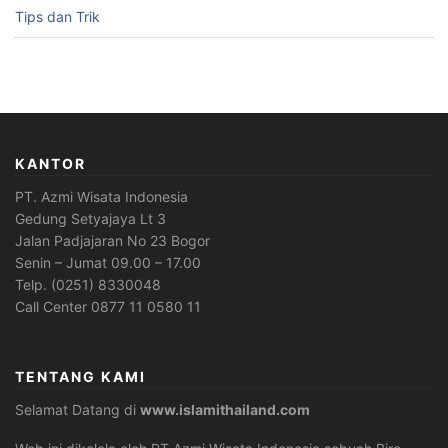
Tips dan Trik
KANTOR
PT. Azmi Wisata Indonesia
Gedung Setyajaya Lt 3
Jalan Padjajaran No 23 Bogor
Senin – Jumat 09.00 – 17.00
Telp. (0251) 8330048
Call Center 0877 11 0580 11
TENTANG KAMI
Selamat Datang di
www.islamithailand.com