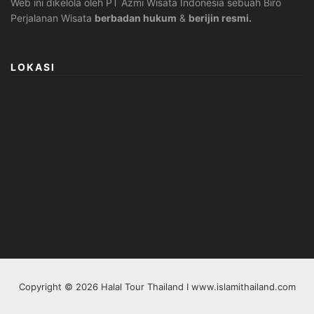
Web ini dikelola oleh PT Azmi Wisata Indonesia sebuah Biro
Perjalanan Wisata
berbadan hukum
&
berijin resmi.
LOKASI
Copyright © 2026 Halal Tour Thailand I www.islamithailand.com