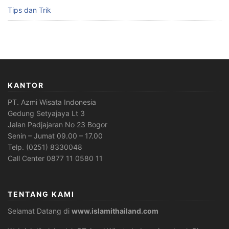
Tips dan Trik
KANTOR
PT. Azmi Wisata Indonesia
Gedung Setyajaya Lt 3
Jalan Padjajaran No 23 Bogor
Senin – Jumat 09.00 – 17.00
Telp. (0251) 8330048
Call Center 0877 11 0580 11
TENTANG KAMI
Selamat Datang di
www.islamithailand.com