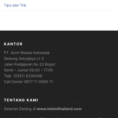
Tips dan Trik
KANTOR
PT. Azmi Wisata Indonesia
Gedung Setyajaya Lt 3
Jalan Padjajaran No 23 Bogor
Senin – Jumat 09.00 – 17.00
Telp. (0251) 8330048
Call Center 0877 11 0580 11
TENTANG KAMI
Selamat Datang di
www.islamithailand.com