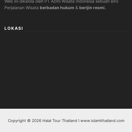
Web ini dikelola oleh PT Azmi Wisata Indonesia sebuah Biro
Perjalanan Wisata
berbadan hukum
&
berijin resmi.
LOKASI
Copyright © 2026 Halal Tour Thailand I www.islamithailand.com