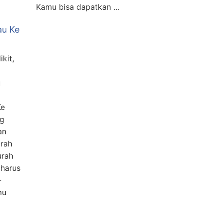
Kamu bisa dapatkan …
au Ke
kit,
u
Ke
ng
an
rah
urah
 harus
-
mu