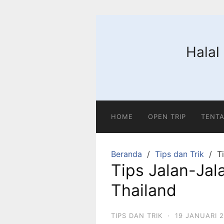
Langsung
ke
konten
Halal
HOME
OPEN TRIP
TENTA
Beranda
Tips dan Trik
T
Tips Jalan-Ja
Thailand
TIPS DAN TRIK
·
19 JANUARI 