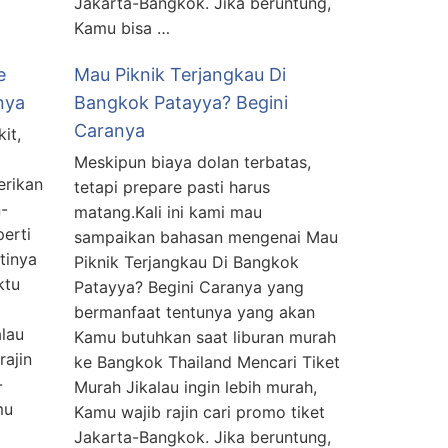
Jakarta-Bangkok. Jika beruntung,
Kamu bisa …
e
Mau Piknik Terjangkau Di
nya
Bangkok Patayya? Begini
Caranya
it,
Meskipun biaya dolan terbatas,
erikan
tetapi prepare pasti harus
-
matang.Kali ini kami mau
erti
sampaikan bahasan mengenai Mau
tinya
Piknik Terjangkau Di Bangkok
ktu
Patayya? Begini Caranya yang
bermanfaat tentunya yang akan
alau
Kamu butuhkan saat liburan murah
rajin
ke Bangkok Thailand Mencari Tiket
-
Murah Jikalau ingin lebih murah,
mu
Kamu wajib rajin cari promo tiket
Jakarta-Bangkok. Jika beruntung,