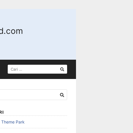
nd.com
CARI
UNTUK:
RI
n Theme Park