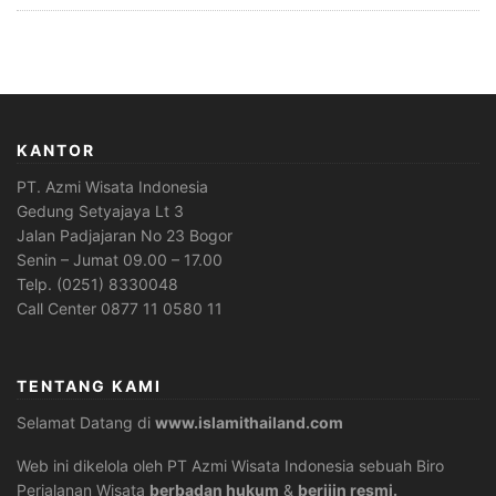
KANTOR
PT. Azmi Wisata Indonesia
Gedung Setyajaya Lt 3
Jalan Padjajaran No 23 Bogor
Senin – Jumat 09.00 – 17.00
Telp. (0251) 8330048
Call Center 0877 11 0580 11
TENTANG KAMI
Selamat Datang di
www.islamithailand.com
Web ini dikelola oleh PT Azmi Wisata Indonesia sebuah Biro
Perjalanan Wisata
berbadan hukum
&
berijin resmi.