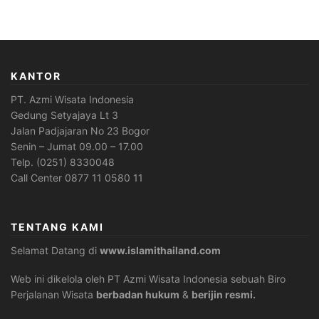
KANTOR
PT. Azmi Wisata Indonesia
Gedung Setyajaya Lt 3
Jalan Padjajaran No 23 Bogor
Senin – Jumat 09.00 – 17.00
Telp. (0251) 8330048
Call Center 0877 11 0580 11
TENTANG KAMI
Selamat Datang di
www.islamithailand.com
Web ini dikelola oleh PT Azmi Wisata Indonesia sebuah Biro
Perjalanan Wisata
berbadan hukum
&
berijin resmi.