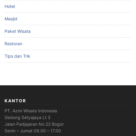
Hotel
Masjid
Paket Wisata
Restoran
Tips dan Trik
KANTOR
PT. Azmi Wisata Indonesia
Gedung Setyajaya Lt 3
Jalan Padjajaran No 23 Bogor
Senin – Jumat 09.00 – 17.00