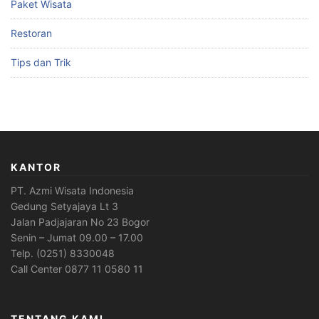
Paket Wisata
Restoran
Tips dan Trik
KANTOR
PT. Azmi Wisata Indonesia
Gedung Setyajaya Lt 3
Jalan Padjajaran No 23 Bogor
Senin – Jumat 09.00 – 17.00
Telp. (0251) 8330048
Call Center 0877 11 0580 11
TENTANG KAMI