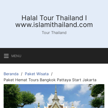
Langsung
ke
konten
Halal Tour Thailand I
www.islamithailand.com
Tour Thailand
MENU
Beranda
Paket Wisata
Paket Hemat Tours Bangkok Pattaya Start Jakarta