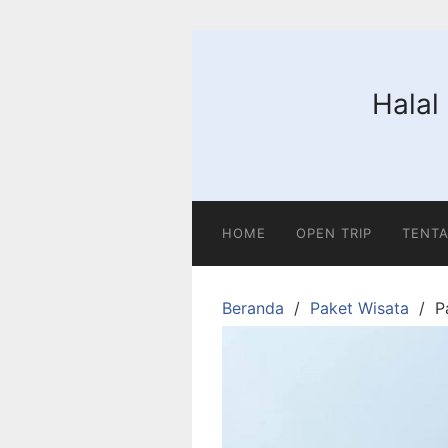
Langsung
ke
konten
Halal
HOME
OPEN TRIP
TENTA
Beranda
Paket Wisata
P