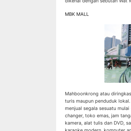
dikenal dengan sebutan Wat 
MBK MALL
Mahboonkrong atau diringkas 
turis maupun penduduk lokal. 
menjual segala sesuatu mulai 
changer, toko emas, jam tanga
kamera, alat tulis dan DVD, sa
karaoke modern, komputer ar