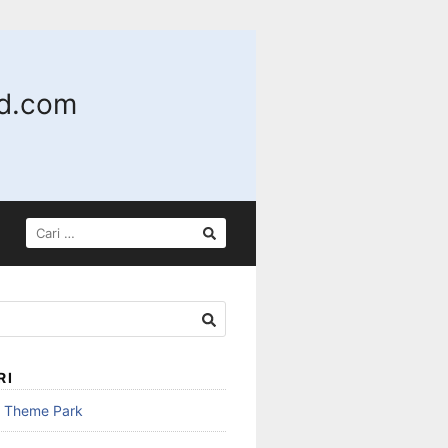
nd.com
CARI
UNTUK:
RI
n Theme Park