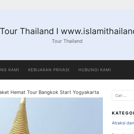
 Tour Thailand I www.islamithaila
Tour Thailand
NG KAMI
KEBIJAKAN PRIVASI
HUBUNGI KAMI
aket Hemat Tour Bangkok Start Yogyakarta
Cari
untuk:
KATEGO
Atraksi da