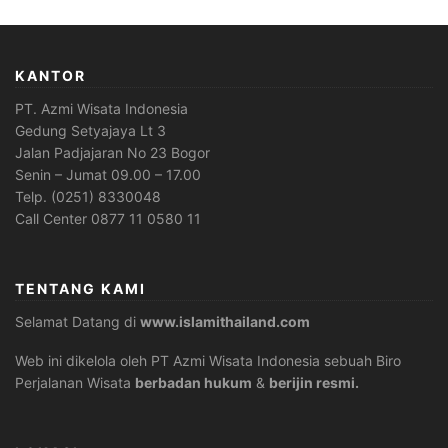
KANTOR
PT. Azmi Wisata Indonesia
Gedung Setyajaya Lt 3
Jalan Padjajaran No 23 Bogor
Senin – Jumat 09.00 – 17.00
Telp. (0251) 8330048
Call Center 0877 11 0580 11
TENTANG KAMI
Selamat Datang di
www.islamithailand.com
Web ini dikelola oleh PT Azmi Wisata Indonesia sebuah Biro
Perjalanan Wisata
berbadan hukum
&
berijin resmi.