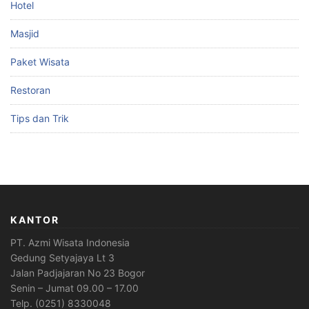
Hotel
Masjid
Paket Wisata
Restoran
Tips dan Trik
KANTOR
PT. Azmi Wisata Indonesia
Gedung Setyajaya Lt 3
Jalan Padjajaran No 23 Bogor
Senin – Jumat 09.00 – 17.00
Telp. (0251) 8330048