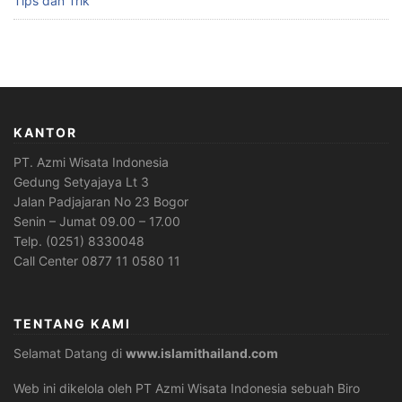
Tips dan Trik
KANTOR
PT. Azmi Wisata Indonesia
Gedung Setyajaya Lt 3
Jalan Padjajaran No 23 Bogor
Senin – Jumat 09.00 – 17.00
Telp. (0251) 8330048
Call Center 0877 11 0580 11
TENTANG KAMI
Selamat Datang di
www.islamithailand.com
Web ini dikelola oleh PT Azmi Wisata Indonesia sebuah Biro