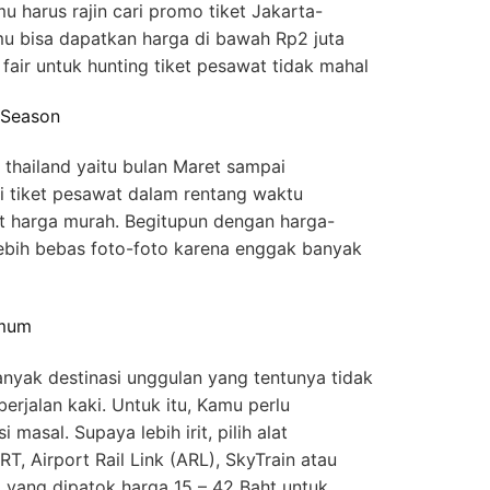
mu harus rajin cari promo tiket Jakarta-
mu bisa dapatkan harga di bawah Rp2 juta
l fair untuk hunting tiket pesawat tidak mahal
 Season
thailand yaitu bulan Maret sampai
i tiket pesawat dalam rentang waktu
t harga murah. Begitupun dengan harga-
lebih bebas foto-foto karena enggak banyak
Umum
anyak destinasi unggulan yang tentunya tidak
erjalan kaki. Untuk itu, Kamu perlu
masal. Supaya lebih irit, pilih alat
T, Airport Rail Link (ARL), SkyTrain atau
 yang dipatok harga 15 – 42 Baht untuk