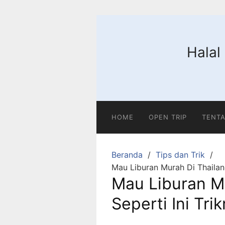
Langsung
ke
konten
Halal
HOME
OPEN TRIP
TENTA
Beranda
Tips dan Trik
Mau Liburan Murah Di Thailand
Mau Liburan M
Seperti Ini Tri