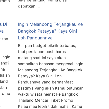
Jika beruntung, Kamu bisa
 promo
dapatkan …
s Di
Ingin Melancong Terjangkau Ke
ya
Bangkok Patayya? Kaya Gini
Loh Panduannya
 akan
Biarpun budget piknik terbatas,
tapi persiapan pasti harus
 Ingin
matang.saat ini saya akan
land?
sampaikan bahasan mengenai Ingin
una
Melancong Terjangkau Ke Bangkok
lukan
Patayya? Kaya Gini Loh
iland
Panduannya yang bermanfaat
ebih
pastinya yang akan Kamu butuhkan
 promo
waktu wisata hemat ke Bangkok
Thailand Mencari Tiket Promo
…
Kalau mau lebih tidak mahal, Kamu