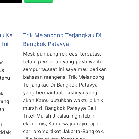
au Ke
Trik Melancong Terjangkau Di
 Ini
Bangkok Patayya
Meskipun uang rekreasi terbatas,
tetapi persiapan yang pasti wajib
s,
sempurna.saat ini saya mau berikan
us
bahasan mengenai Trik Melancong
itahu
Terjangkau Di Bangkok Patayya
yang bermanfaat pastinya yang
ok
akan Kamu butuhkan waktu piknik
yang
murah di Bangkok Patayya Beli
an
Tiket Murah Jikalau ingin lebih
ekonomis, Kamu wajib rajin rajin
i
cari promo tiket Jakarta-Bangkok.
tidak