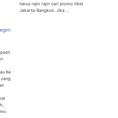
harus rajin rajin cari promo tiket
Jakarta-Bangkok. Jika …
egini
 pasti
an
kau Ke
 yang
an
ket
h,
romo