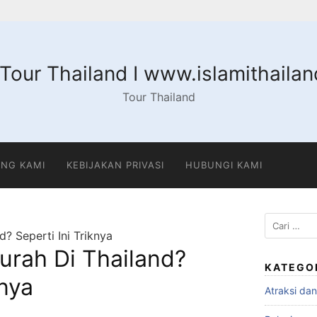
 Tour Thailand I www.islamithaila
Tour Thailand
NG KAMI
KEBIJAKAN PRIVASI
HUBUNGI KAMI
Cari
? Seperti Ini Triknya
untuk:
urah Di Thailand?
KATEGO
knya
Atraksi da