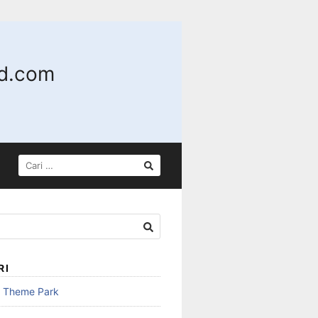
nd.com
CARI
UNTUK:
RI
n Theme Park