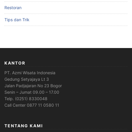
Restoran
Tips dan Trik
KANTOR
PT. Azmi Wisata Indonesia
Gedung Setyajaya Lt 3
Jalan Padjajaran No 23 Bogor
Senin – Jumat 09.00 – 17.00
Telp. (0251) 8330048
Call Center 0877 11 0580 11
TENTANG KAMI