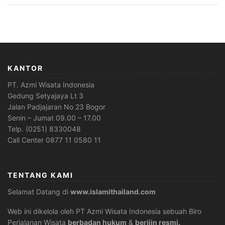
KANTOR
PT. Azmi Wisata Indonesia
Gedung Setyajaya Lt 3
Jalan Padjajaran No 23 Bogor
Senin – Jumat 09.00 – 17.00
Telp. (0251) 8330048
Call Center 0877 11 0580 11
TENTANG KAMI
Selamat Datang di
www.islamithailand.com
Web ini dikelola oleh PT Azmi Wisata Indonesia sebuah Biro
Perjalanan Wisata
berbadan hukum
&
berijin resmi.