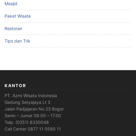
Masjid
Paket Wisata
Restoran
Tips dan Trik
KANTOR
PT. Azmi Wisata Indonesia
Gedung Setyajaya Lt 3
Jalan Padjajaran No 23 Bogor
Senin – Jumat 09.00 – 17.00
Telp. (0251) 8330048
Call Center 0877 11 0580 11