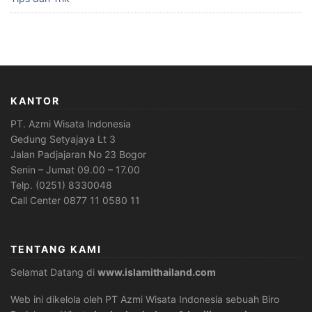
KANTOR
PT. Azmi Wisata Indonesia
Gedung Setyajaya Lt 3
Jalan Padjajaran No 23 Bogor
Senin – Jumat 09.00 – 17.00
Telp. (0251) 8330048
Call Center 0877 11 0580 11
TENTANG KAMI
Selamat Datang di
www.islamithailand.com
Web ini dikelola oleh PT Azmi Wisata Indonesia sebuah Biro