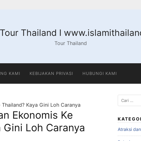
 Tour Thailand I www.islamithaila
Tour Thailand
NG KAMI
KEBIJAKAN PRIVASI
HUBUNGI KAMI
Cari
 Thailand? Kaya Gini Loh Caranya
untuk:
ran Ekonomis Ke
KATEGO
 Gini Loh Caranya
Atraksi da