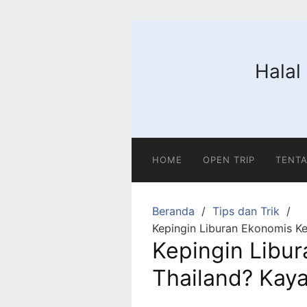
Langsung
ke
konten
Halal
HOME
OPEN TRIP
TENTA
Beranda
Tips dan Trik
Kepingin Liburan Ekonomis Ke
Kepingin Libu
Thailand? Kaya