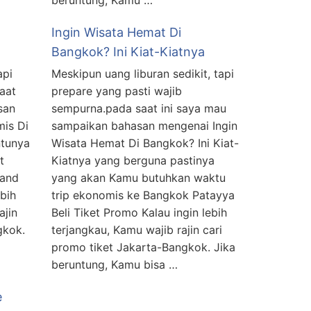
beruntung, Kamu …
Ingin Wisata Hemat Di
Bangkok? Ini Kiat-Kiatnya
api
Meskipun uang liburan sedikit, tapi
saat
prepare yang pasti wajib
san
sempurna.pada saat ini saya mau
mis Di
sampaikan bahasan mengenai Ingin
ntunya
Wisata Hemat Di Bangkok? Ini Kiat-
t
Kiatnya yang berguna pastinya
land
yang akan Kamu butuhkan waktu
bih
trip ekonomis ke Bangkok Patayya
ajin
Beli Tiket Promo Kalau ingin lebih
gkok.
terjangkau, Kamu wajib rajin cari
promo tiket Jakarta-Bangkok. Jika
beruntung, Kamu bisa …
e