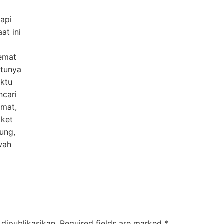
tapi
at ini
emat
ntunya
ktu
ncari
emat,
iket
ung,
wah
dipublikasikan.
Required fields are marked
*