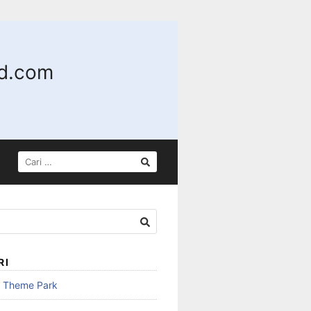
nd.com
CARI
UNTUK:
RI
n Theme Park