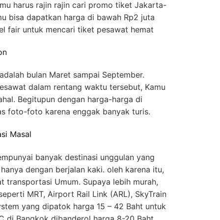
u harus rajin rajin cari promo tiket Jakarta-
mu bisa dapatkan harga di bawah Rp2 juta
vel fair untuk mencari tiket pesawat hemat
on
adalah bulan Maret sampai September.
pesawat dalam rentang waktu tersebut, Kamu
hal. Begitupun dengan harga-harga di
as foto-foto karena enggak banyak turis.
si Masal
empunyai banyak destinasi unggulan yang
 hanya dengan berjalan kaki. oleh karena itu,
t transportasi Umum. Supaya lebih murah,
 seperti MRT, Airport Rail Link (ARL), SkyTrain
stem yang dipatok harga 15 – 42 Baht untuk
AC di Bangkok dibanderol harga 8-20 Baht,