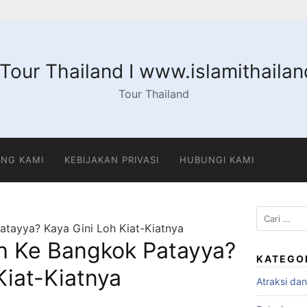
 Tour Thailand I www.islamithaila
Tour Thailand
NG KAMI
KEBIJAKAN PRIVASI
HUBUNGI KAMI
Cari
atayya? Kaya Gini Loh Kiat-Kiatnya
untuk:
ah Ke Bangkok Patayya?
KATEGO
Kiat-Kiatnya
Atraksi da