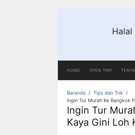
Langsung
ke
konten
Halal
HOME
OPEN TRIP
TENTA
Beranda
Tips dan Trik
Ingin Tur Murah Ke Bangkok P
Ingin Tur Mur
Kaya Gini Loh 