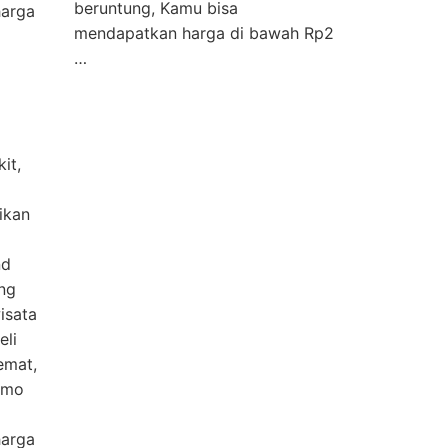
beruntung, Kamu bisa
harga
mendapatkan harga di bawah Rp2
…
it,
ikan
nd
ng
isata
eli
emat,
romo
harga