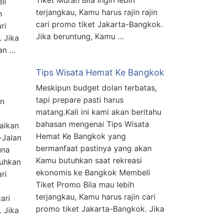
Tiket Murah Bila ingin lebih
li
terjangkau, Kamu harus rajin rajin
h
cari promo tiket Jakarta-Bangkok.
ri
Jika beruntung, Kamu …
 Jika
an …
Tips Wisata Hemat Ke Bangkok
Meskipun budget dolan terbatas,
tapi prepare pasti harus
an
matang.Kali ini kami akan beritahu
bahasan mengenai Tips Wisata
paikan
Hemat Ke Bangkok yang
-Jalan
bermanfaat pastinya yang akan
una
Kamu butuhkan saat rekreasi
tuhkan
ekonomis ke Bangkok Membeli
ri
Tiket Promo Bila mau lebih
terjangkau, Kamu harus rajin cari
ari
promo tiket Jakarta-Bangkok. Jika
 Jika