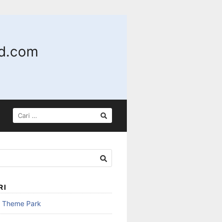
nd.com
CARI
UNTUK:
RI
n Theme Park