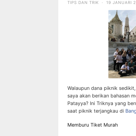
TIPS DAN TRIK
·
19 JANUARI 
Walaupun dana piknik sedikit,
saya akan berikan bahasan m
Patayya? Ini Triknya yang b
saat piknik terjangkau di
Bang
Memburu Tiket Murah