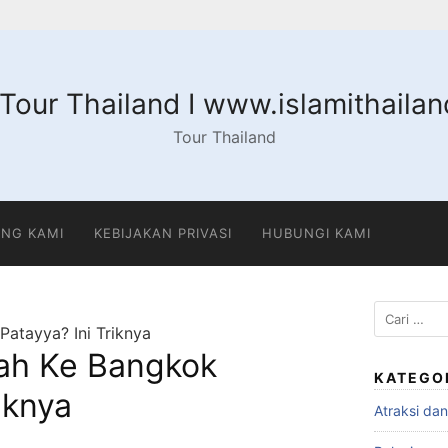
 Tour Thailand I www.islamithaila
Tour Thailand
NG KAMI
KEBIJAKAN PRIVASI
HUBUNGI KAMI
Cari
Patayya? Ini Triknya
untuk:
rah Ke Bangkok
KATEGO
iknya
Atraksi da