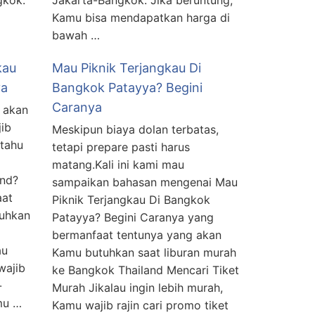
gkok.
Jakarta-Bangkok. Jika beruntung,
Kamu bisa mendapatkan harga di
bawah …
kau
Mau Piknik Terjangkau Di
ya
Bangkok Patayya? Begini
Caranya
, akan
jib
Meskipun biaya dolan terbatas,
itahu
tetapi prepare pasti harus
matang.Kali ini kami mau
and?
sampaikan bahasan mengenai Mau
aat
Piknik Terjangkau Di Bangkok
tuhkan
Patayya? Begini Caranya yang
bermanfaat tentunya yang akan
au
Kamu butuhkan saat liburan murah
wajib
ke Bangkok Thailand Mencari Tiket
-
Murah Jikalau ingin lebih murah,
mu …
Kamu wajib rajin cari promo tiket