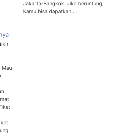
Jakarta-Bangkok. Jika beruntung,
Kamu bisa dapatkan …
snya
ikit,
i Mau
k
an
emat
Tiket
,
iket
ung,