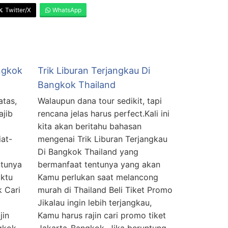
Twitter/X
WhatsApp
ngkok
Trik Liburan Terjangkau Di
Bangkok Thailand
atas,
Walaupun dana tour sedikit, tapi
ajib
rencana jelas harus perfect.Kali ini
kita akan beritahu bahasan
at-
mengenai Trik Liburan Terjangkau
Di Bangkok Thailand yang
ntunya
bermanfaat tentunya yang akan
ktu
Kamu perlukan saat melancong
k Cari
murah di Thailand Beli Tiket Promo
Jikalau ingin lebih terjangkau,
jin
Kamu harus rajin cari promo tiket