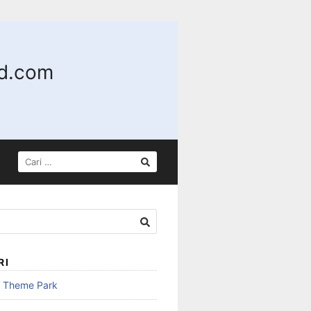
nd.com
CARI
UNTUK:
RI
n Theme Park