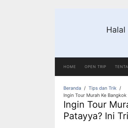
Langsung
ke
konten
Halal
HOME
OPEN TRIP
TENTA
Beranda
Tips dan Trik
Ingin Tour Murah Ke Bangkok 
Ingin Tour Mu
Patayya? Ini Tr