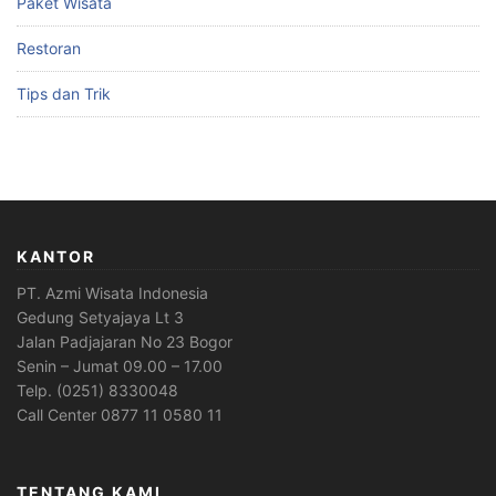
Paket Wisata
Restoran
Tips dan Trik
KANTOR
PT. Azmi Wisata Indonesia
Gedung Setyajaya Lt 3
Jalan Padjajaran No 23 Bogor
Senin – Jumat 09.00 – 17.00
Telp. (0251) 8330048
Call Center 0877 11 0580 11
TENTANG KAMI