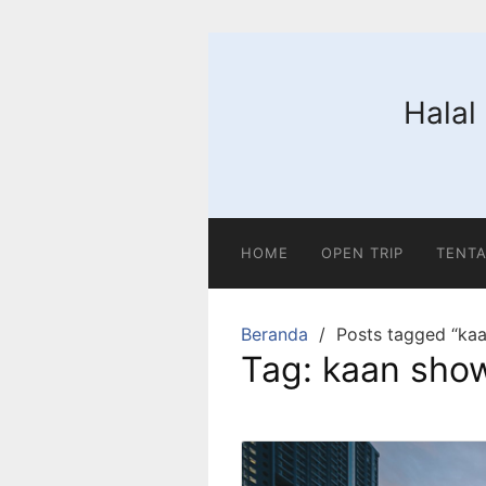
Langsung
ke
konten
Halal
HOME
OPEN TRIP
TENTA
Beranda
Posts tagged “ka
Tag:
kaan sho