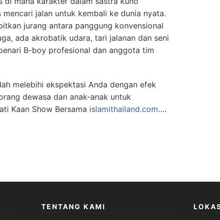
s di mana karakter dalam sastra kuno
 mencari jalan untuk kembali ke dunia nyata.
pitkan jurang antara panggung konvensional
a, ada akrobatik udara, tari jalanan dan seni
 penari B-boy profesional dan anggota tim
h melebihi ekspektasi Anda dengan efek
uk orang dewasa dan anak-anak untuk
mati Kaan Show Bersama
islamithailand.com
….
TENTANG KAMI
LOKAS