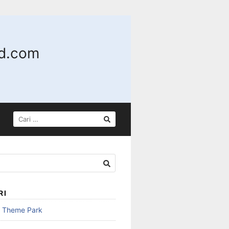
nd.com
CARI
UNTUK:
RI
n Theme Park