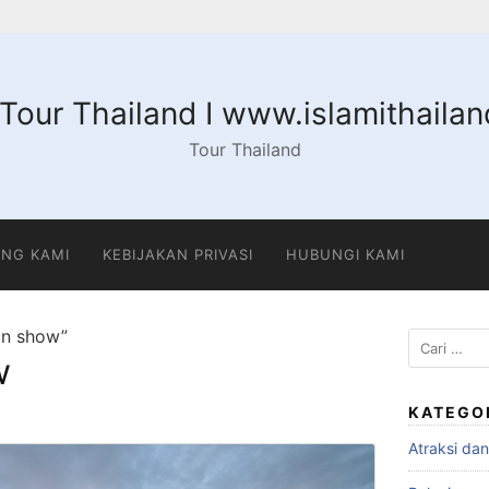
 Tour Thailand I www.islamithaila
Tour Thailand
NG KAMI
KEBIJAKAN PRIVASI
HUBUNGI KAMI
an show”
Cari
w
untuk:
KATEGO
Atraksi da